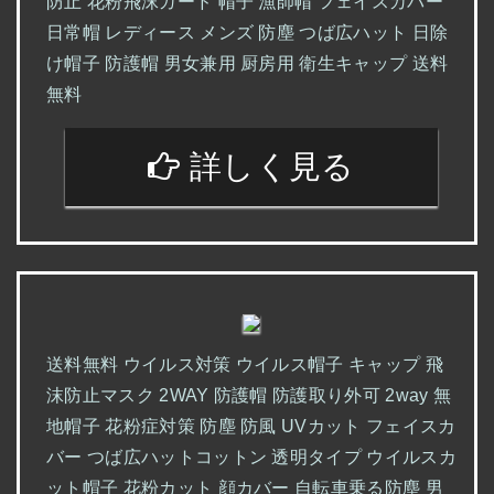
防止 花粉飛沫ガード 帽子 漁師帽 フェイスカバー
日常帽 レディース メンズ 防塵 つば広ハット 日除
け帽子 防護帽 男女兼用 厨房用 衛生キャップ 送料
無料
詳しく見る
送料無料 ウイルス対策 ウイルス帽子 キャップ 飛
沫防止マスク 2WAY 防護帽 防護取り外可 2way 無
地帽子 花粉症対策 防塵 防風 UVカット フェイスカ
バー つば広ハットコットン 透明タイプ ウイルスカ
ット帽子 花粉カット 顔カバー 自転車乗る防塵 男